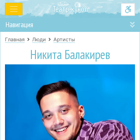
Театр кукол
Навигация
Главная
Люди
Артисты
Никита Балакирев