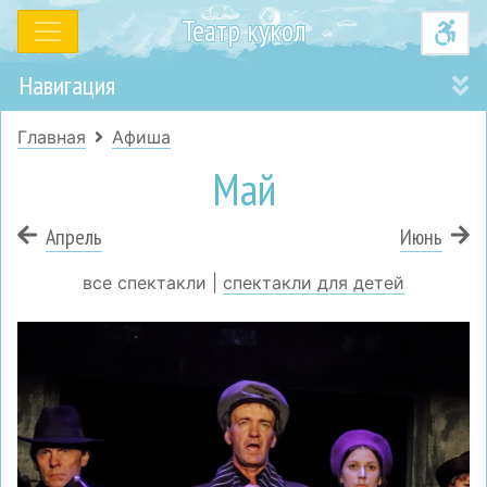
Театр кукол
Навигация
Главная
Афиша
Май
Апрель
Июнь
все спектакли |
спектакли для детей