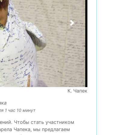
Вперед
К. Чапек
зка
я 1 час 10 минут
чений. Чтобы стать участником
арела Чапека, мы предлагаем