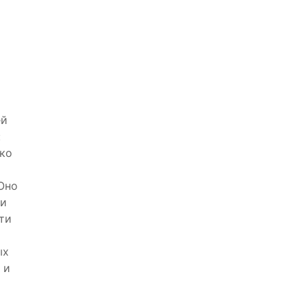
ей
:
ько
Оно
 и
ти
ых
 и