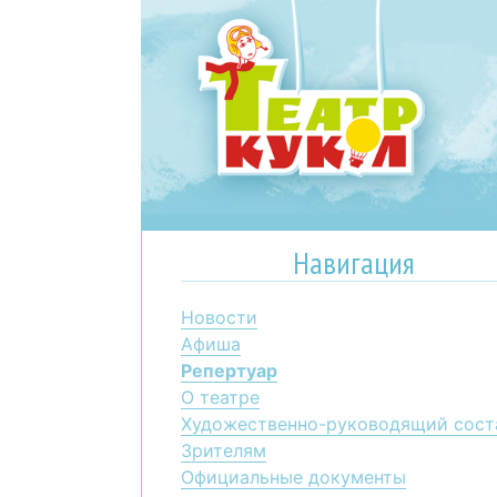
Навигация
Новости
Афиша
Репертуар
О театре
Художественно-руководящий сост
Зрителям
Официальные документы