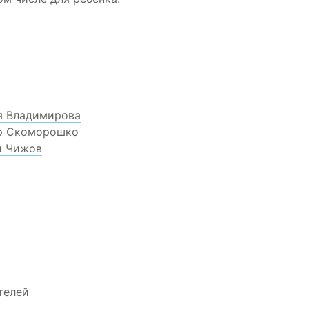
я Владимирова
ор Скоморошко
й Чижов
телей