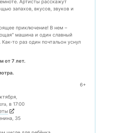
темноте. Артисты расскажут
щью запахов, вкусов, звуков и
тоящее приключение! В нем –
ающая" машина и один славный
. Как-то раз один почтальон уснул
 от 7 лет.
мотра.
6+
октября
,
в 17:00
ота,
еты
нина, 35
ом числе для ребёнка.