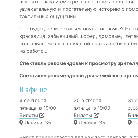
закрыть глаза и смотреть спектакль в полной 
увлекательную и трогательную историю с помо
тактильных ощущений.
Что будет, если остаться ночью на почте? Нас
красавица, забывчивый шофер, домовые, "лет
почтальон. Без него никакой сказки не было бы
на работе...
Спектакль рекомендован к просмотру зрителям
Спектакль рекомендован для семейного прос
В афише
4 сентября
30 октября
31 
,
,
в 19:00
в 19:00
пятница,
пятница,
субб
Билеты
Билеты
Бил
Ленина, 35
Ленина, 35
Ле
Билет приобретается для каждого зрителя, в т