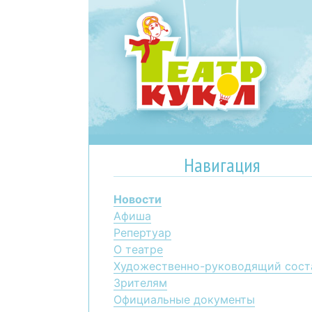
Навигация
Новости
Афиша
Репертуар
О театре
Художественно-руководящий сост
Зрителям
Официальные документы