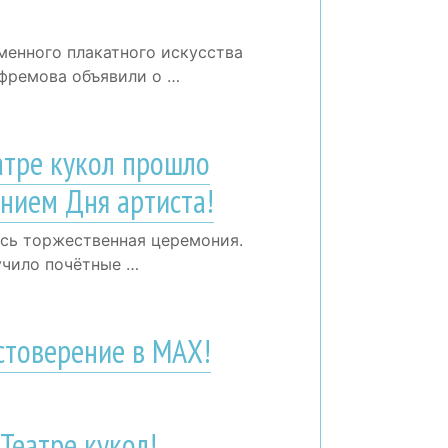
менного плакатного искусства
Ефремова объявили о …
атре кукол прошло
анием Дня артиста!
ась торжественная церемония.
учило почётные …
товерение в МАХ!
Театре кукол!