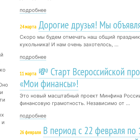
подробнее
Дорогие друзья! Мы объявл
24 марта
Скоро мы будем отмечать наш общий праздни
кукольника! И нам очень захотелось, …
ей
подробнее
:
💸 Старт Всероссийской пр
ько
11 марта
«Мои финансы»!
Оно
 и
Это новый масштабный проект Минфина России 
ти
финансовую грамотность. Независимо от …
ых
подробнее
 и
В период с 22 февраля по 
26 февраля