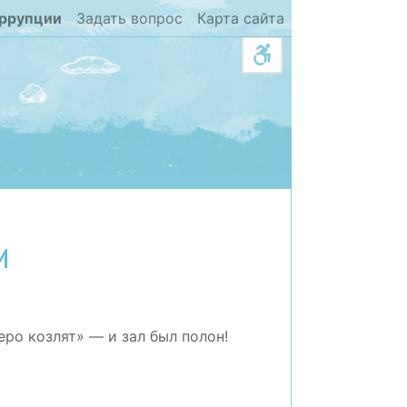
оррупции
Задать вопрос
Карта сайта
и
еро козлят» — и зал был полон!