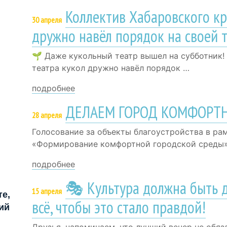
Коллектив Хабаровского кр
30 апреля
дружно навёл порядок на своей 
🌱 Даже кукольный театр вышел на субботник!
театра кукол дружно навёл порядок …
подробнее
ДЕЛАЕМ ГОРОД КОМФОРТН
28 апреля
Голосование за объекты благоустройства в ра
«Формирование комфортной городской среды» 
подробнее
🎭 Культура должна быть 
15 апреля
е,
всё, чтобы это стало правдой!
ий
Друзья, напоминаем, что лучший вечер не обяз