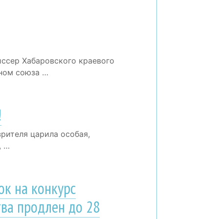
иссер Хабаровского краевого
еном союза …
!
рителя царила особая,
, …
ок на конкурс
тва продлен до 28