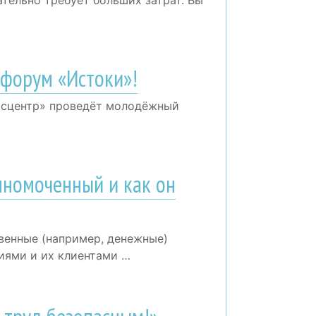
 форум «Истоки»!
Росцентр» проведёт молодёжный
лномоченный и как он
енные (например, денежные)
иями и их клиентами …