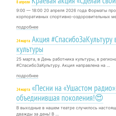
Краевая акция «Сделай свой
8 апреля
9:00 — 18:00 20 апреля 2026 года Форматы пр
корпоративных спортивно-оздоровительных ме
подробнее
Акция #СпасибоЗаКультуру 
24 марта
культуры
25 марта, в День работника культуры, в регио
#СпасибоЗаКультуру. Акция направлена на …
подробнее
«Песни на «Ушастом радио»
24 марта
объединившая поколения!😍
В выходные в нашем театре случилось настоящ
дважды за день! В …