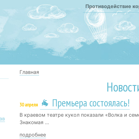
Противодействие к
Главная
Новост
🐐 Премьера состоялась!
30 апреля
В краевом театре кукол показали «Волка и сем
ав
Знакомая …
подробнее