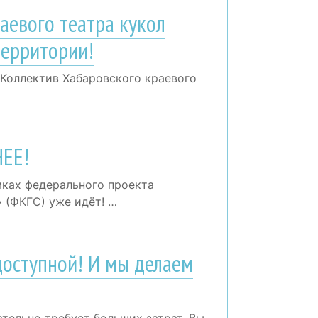
аевого театра кукол
территории!
 Коллектив Хабаровского краевого
ЕЕ!
мках федерального проекта
(ФКГС) уже идёт! …
доступной! И мы делаем
ательно требует больших затрат. Вы