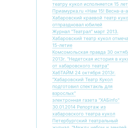
театру кукол исполняется 15 лет
Приамурка.ru «Нам 15! Весна-а-а
Хабаровский краевой театр кук
отпраздновал юбилей
Журнал "Театрал" март 2013.
Хабаровский театр кукол отмеч
15-летие
Комсомольская правда 30 октяб
2013г. "Недетская история в кук
от хабаровского театра"
ХабТАЙМ 24 октября 2013г.
"Хабаровский Театр Кукол
подготовил спектакль для
взрослых"
электронная газета "ХАБinfo"
30.01.2014 Репортаж из
хабаровского театра кукол
Петербургский театральный
журнал. "Между небом и землей