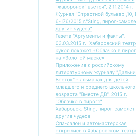
"жаворонок" вьется", 2.11.2014 г.
Журнал "Страстной бульвар",10,
6-176/2015 г."Sting, пирог-самоле
другие чудеса"
Газета "Аргументы и факты",
03.03.2015 г. "Хабаровский театр
кукол покажет «Облачко в пиро
на «Золотой маске»"
Приложение к российскому
литературному журналу "Дальни
Восток" - альманах для детей
младшего и среднего школьного
возраста "Вместе ДВ", 2015 г.
"Облачко в пироге"
Хабаровск. Sting, пирог-самолет
другие чудеса
Спа-салон и автомастерская
открылись в Хабаровском театр