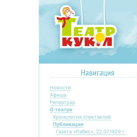
Навигация
Новости
Афиша
Репертуар
О театре
Хронология спектаклей
Публикации
Газета «Рабис», 22.07.1929 г.