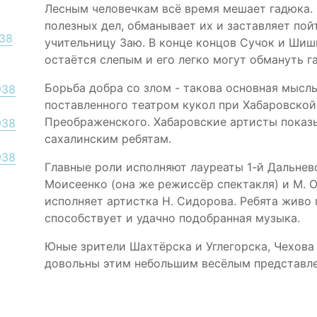
Лесным человечкам всё время мешает гадюка. 
полезных дел, обманывает их и заставляет пой
938
учительницу Заю. В конце концов Сучок и Шишка
остаётся слепым и его легко могут обмануть г
Борьба добра со злом - такова основная мысл
938
поставленного театром кукол при Хабаровской
Преображенского. Хабаровские артисты показы
938
сахалинским ребятам.
938
Главные роли исполняют лауреаты 1-й Дальнев
Моисеенко (она же режиссёр спектакля) и М. О
исполняет артистка Н. Сидорова. Ребята живо 
способствует и удачно подобранная музыка.
Юные зрители Шахтёрска и Углегорска, Чехов
довольны этим небольшим весёлым представл